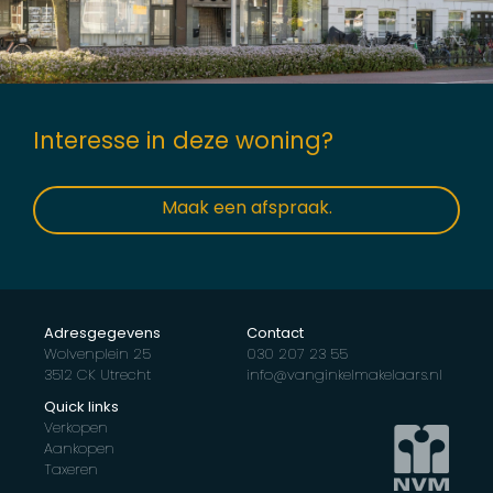
Interesse in deze woning?
Maak een afspraak.
Adresgegevens
Contact
Wolvenplein 25
030 207 23 55
3512 CK Utrecht
info@vanginkelmakelaars.nl
Quick links
Verkopen
Aankopen
Taxeren