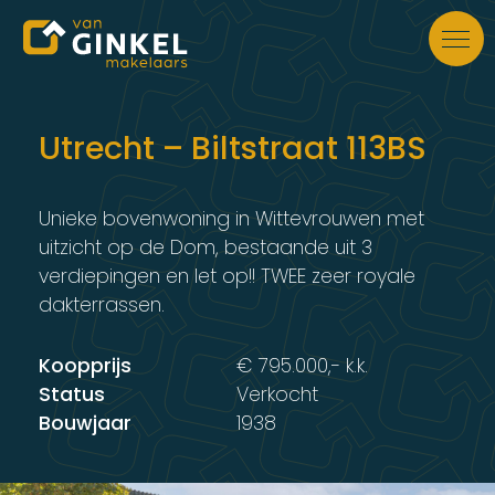
Skip to main content
Utrecht – Biltstraat 113BS
Unieke bovenwoning in Wittevrouwen met
uitzicht op de Dom, bestaande uit 3
verdiepingen en let op!! TWEE zeer royale
dakterrassen.
Koopprijs
€ 795.000,- k.k.
Status
Verkocht
Bouwjaar
1938