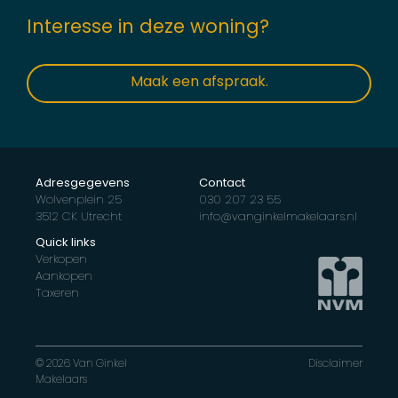
Interesse in deze woning?
Maak een afspraak.
Adresgegevens
Contact
Wolvenplein 25
030 207 23 55
3512 CK Utrecht
info@vanginkelmakelaars.nl
Quick links
Verkopen
Aankopen
Taxeren
© 2026 Van Ginkel
Disclaimer
Makelaars